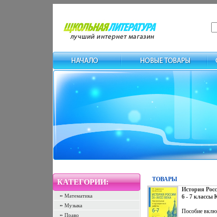
ТОВАРЫ
КАТЕГОРИИ:
История Росс
Математика
6 - 7 классы
проверочные
Музыка
Школьный за
Пособие вклю
Право