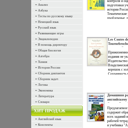
контроля и оц
Анализ
подготовки уч
истории Росси
Азбука
Тематические 
Тесты по русскому языку
проблемные, п
Немецкий язык
тестовые зада
разногащъжзо
Русский язык
ответы к ним 
Развивающие игры
предлагаются
Энциклопедии
проверочных р
Les Contes d
Пособие адрес
Tournebroch
В помощь директору
будет полезно
издание Сох
Общая биология
подготовке к 
Удовлетвори
Прижизненное
Алгебра
зачетам и эк
Издательств
издания не у
Татьяна Андр
Paris, 1900 
Издательство
Химия
Воронцов.
186 стр инфо
Владельчески
История России
корешок с зо
Сборник диктантов
Сохранность 
Раскол книжн
Сборник задач
цветными ил
Логика
Lebegue на о
Экономика
Издание не п
Домашняя ра
пределы Росс
Литература
английскому 
французском
Словари
Серия: Решеб
Автор Анатол
Предлагаемое 
France Родил
ХИТ ПРОДАЖ
содержит обр
был книготор
всех заданий 
раннего детс
Английский язык
рабочей тетра
к литературе
Конспекты
и учебника "А
Станислауса 