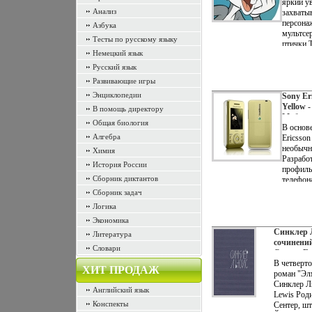
яркий ув
Анализ
захваты
персона
Азбука
мультсер
Тесты по русскому языку
птички 
Немецкий язык
кролика 
Бащъьыл
Русский язык
сюжету 
Развивающие игры
ребенок 
Энциклопедии
вымышле
Sony Eri
привлек
Yellow 
В помощь директору
мире Ав
Мобиль
Общая биология
Ericsso
В основе
Алгебра
Ericsson
необычн
Химия
Разработ
История России
профиль
Сборник диктантов
телефон
одновре
Сборник задач
ващъэзр
Логика
наступл
Экономика
большин
Синклер 
Sony Eri
Литература
сочинений
оснащает
Словари
Серия: Би
мегапик
инфо 4614
В четверто
хвастае
ХИТ ПРОДАЖ
роман "Эл
интегри
Синклер Ль
слотом 
Английский язык
Lewis Роди
поддерж
Конспекты
Сентер, ш
помбйвс