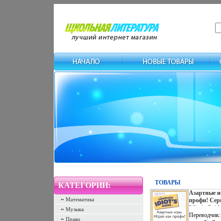
ТОВАРЫ
КАТЕГОРИИ:
Азартные и
Математика
профи! Сер
Idiot's Guid
Музыка
Переводчик:
Право