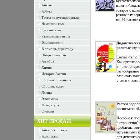
192 стр ISBN 
бухгалтерского
Анализ
Тираж: 5000 
налогообложен
84x104/32 (~2
товаров с испо
Азбука
5565n.
различных вар
Тесты по русскому языку
цен Излагаются
Немецкий язык
продажи товар
привязкой цен
Русский язык
на условиях пр
Развивающие игры
скидок, испол
Энциклопедии
комиссии и пор
Дидактически
коммерческого
ролевые игры
В помощь директору
практических р
Серия: ДОУ 
Общая биология
бухгалтерского 
Развлечения 
Составитель: 
Алгебра
также студенто
Как организова
преподавателе
3-4 лет интере
Химия
вузов Авторы
разнообразно?
История России
Патров Михаи
развивать мал
Сборник диктантов
Быков.
учатся делать 
социуме? В да
Сборник задач
Вы найдете от
Логика
и практически
Экономика
рекомендации 
(дидактически
Растем здоро
Литература
строительных,
воспитателей
Словари
пальчиковых и
инструкторо
воспитателей 
Серия: Из дет
Пособие к про
ХИТ ПРОДАЖ
образовательн
инфо 5572n.
в отрочество"
родителей.
проблемы, кот
Английский язык
актуальными ка
Конспекты
для детского с