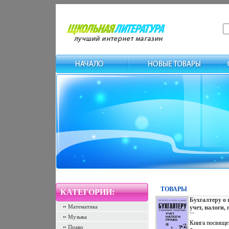
ТОВАРЫ
КАТЕГОРИИ:
Бухгалтеру о 
Математика
учет, налоги,
Издательство
Музыка
статистика М
Книга посвяще
Право