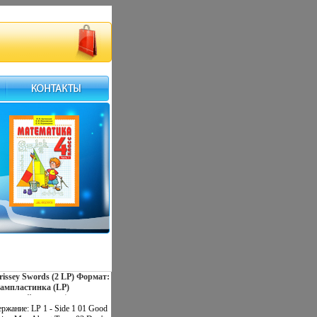
issey Swords (2 LP) Формат:
рампластинка (LP)
ртонный конверт)
трибьюторы: Decca, Polydor
ржание: LP 1 - Side 1 01 Good