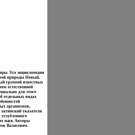
торы Эта энциклопедия
ивой природы Новый,
ый группой известных
еем естественной
ециально для этого
б отдельных видах
обенностей
ых организмов,
 латинский указатели
 углубленного
ких наук Авторы
рек Валисевич.