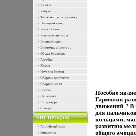
Анализ
Азбука
Тесты по русскому языку
Немецкий язык
Русский язык
Развивающие игры
Энциклопедии
В помощь директору
Общая биология
Алгебра
Химия
История России
Сборник диктантов
Сборник задач
Логика
Пособие являе
Экономика
Гармония разв
Литература
движений " В
Словари
для пальчико
ХИТ ПРОДАЖ
кольцами, ма
развитию мел
Английский язык
общего эмоцио
Конспекты