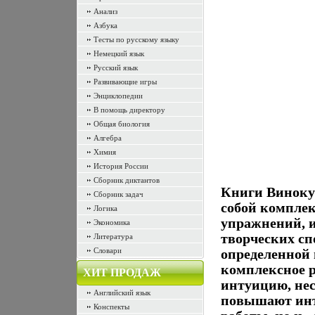
Анализ
Азбука
Тесты по русскому языку
Немецкий язык
Русский язык
Развивающие игры
Энциклопедии
В помощь директору
Общая биология
Алгебра
Химия
История России
Сборник диктантов
Книги Виноку
Сборник задач
собой комплек
Логика
упражнений, и
Экономика
творческих с
Литература
Словари
определенной 
комплексное р
ХИТ ПРОДАЖ
интуицию, нес
Английский язык
повышают инт
Конспекты