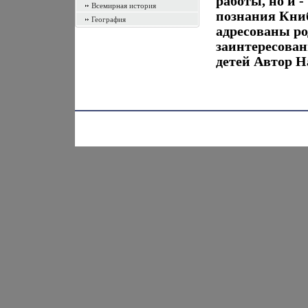
работы, но и -
Всемирная история
познания Книб
География
адресованы ро
заинтересован
детей Автор Н