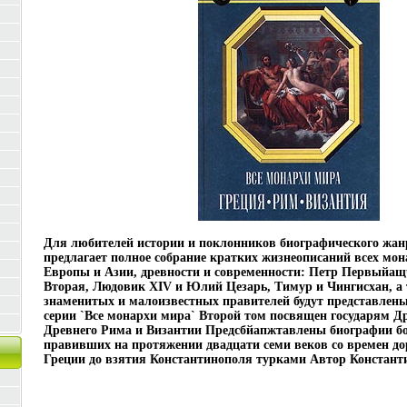
Для любителей истории и поклонников биографического жанр
предлагает полное собрание кратких жизнеописаний всех мон
Европы и Азии, древности и современности: Петр Первыйа
Вторая, Людовик XIV и Юлий Цезарь, Тимур и Чингисхан, а 
знаменитых и малоизвестных правителей будут представлены
серии `Все монархи мира` Второй том посвящен государям Д
Древнего Рима и Византии Предсбйапжтавлены биографии бол
правивших на протяжении двадцати семи веков со времен до
Греции до взятия Константинополя турками Автор Констант