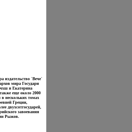
а издательство `Вече`
архов мира Государи
щчхш и Екатерина
также еще около 2000
 в нескольких томах
ревней Греции,
ее двухсотгосударей,
рийского завоевания
ин Рыжов.