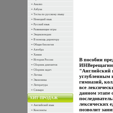
Анализ
Азбука
Тесты по русскому языку
Немецкий язык
Русский язык
Развивающие игры
Энциклопедии
В помощь директору
Общая биология
Алгебра
Химия
В пособии пре
История России
ИНВерещагин
Сборник диктантов
Сборник задач
"Английский я
Логика
углубленным и
Экономика
гимназий, ко
Литература
все лексическ
Словари
данном этапе 
ХИТ ПРОДАЖ
последователь
лексических е
Английский язык
позволит зани
Конспекты