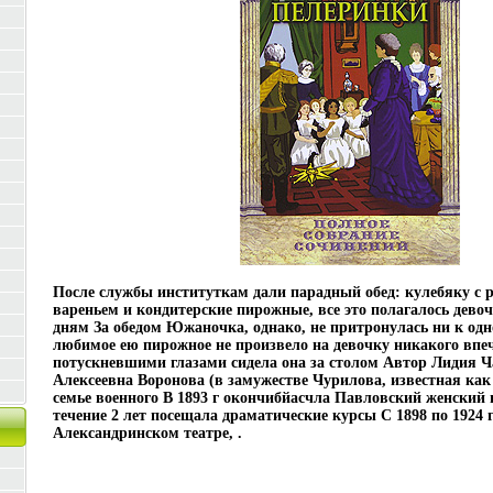
После службы институткам дали парадный обед: кулебяку с р
вареньем и кондитерские пирожные, все это полагалось дево
дням За обедом Южаночка, однако, не притронулась ни к о
любимое ею пирожное не произвело на девочку никакого впе
потускневшими глазами сидела она за столом Автор Лидия 
Алексеевна Воронова (в замужестве Чурилова, известная как
семье военного В 1893 г окончибйасчла Павловский женский 
течение 2 лет посещала драматические курсы С 1898 по 1924 г
Александринском театре, .