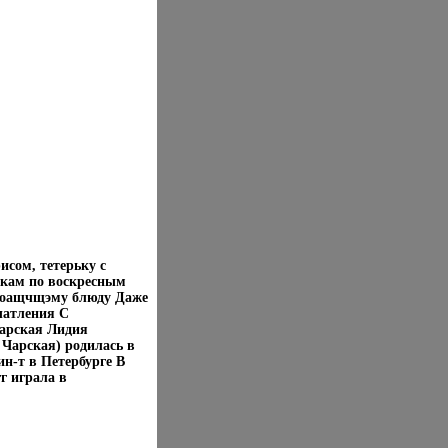
исом, тетерьку с
чкам по воскресным
дноащчщэму блюду Даже
чатления С
Чарская Лидия
 Чарская) родилась в
ин-т в Петербурге В
г играла в