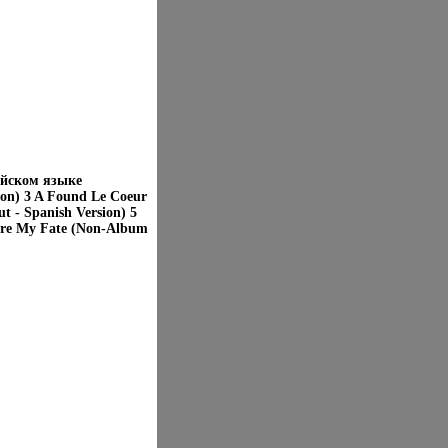
ийском языке
ion) 3 A Found Le Coeur
t - Spanish Version) 5
hare My Fate (Non-Album