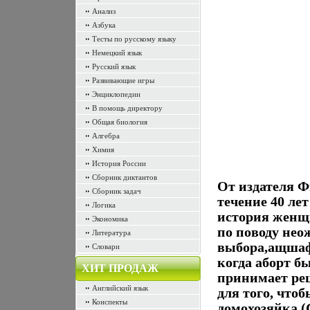
Анализ
Азбука
Тесты по русскому языку
Немецкий язык
Русский язык
Развивающие игры
Энциклопедии
В помощь директору
Общая биология
Алгебра
Химия
История России
Сборник диктантов
От издателя Ф
Сборник задач
течение 40 ле
Логика
история женщ
Экономика
по поводу нео
Литература
выбора,ащшаф 
Словари
когда аборт б
ХИТ ПРОДАЖ
принимает ре
Английский язык
для того, чтоб
Конспекты
домохозяйка (