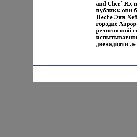
and Cher` Их 
публику, они 
Heche Энн Хей
городке Аврор
религиозной с
испытывавшим
двенадцати лет