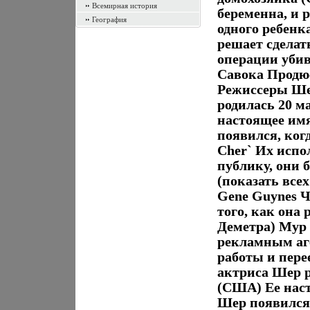
Всемирная история
беременна, и 
География
одного ребенк
решает сделат
операции уби
Савока Продю
Режиссеры Ше
родилась 20 м
настоящее им
появился, когд
Cher` Их испо
публику, они 
(показать все
Gene Guynes Ч
того, как она
Деметра) Мур 
рекламным аг
работы и пере
актриса Шер р
(США) Ее нас
Шер появился,