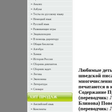
Анализ
Азбука
Тесты по русскому языку
Немецкий язык
Русский язык
Развивающие игры
Энциклопедии
В помощь директору
Общая биология
Алгебра
Химия
История России
Сборник диктантов
Сборник задач
Любимые деть
Логика
шведской пис
Экономика
многочисленн
Литература
печатаются в 
Словари
Содержание П
ХИТ ПРОДАЖ
(переводчик:
Блинова) Повес
Английский язык
(переводчик:
Конспекты