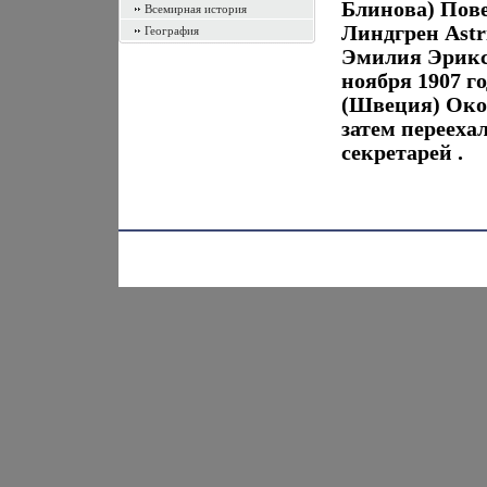
Блинова) Пове
Всемирная история
Линдгрен Astr
География
Эмилия Эриксо
ноября 1907 г
(Швеция) Окон
затем перееха
секретарей .