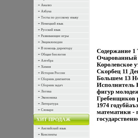
Анализ
Азбука
Тесты по русскому языку
Немецкий язык
Русский язык
Развивающие игры
Энциклопедии
В помощь директору
Содержание 1 
Общая биология
Очарованный 
Алгебра
Королевское у
Химия
Скорбец 11 Д
История России
Большем 13 Не
Сборник диктантов
Исполнитель 
Сборник задач
фигур молодеж
Логика
Гребенщиков р
Экономика
Литература
1974 годубйаъ
Словари
математики - 
государственн
ХИТ ПРОДАЖ
Английский язык
Конспекты