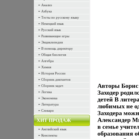
Анализ
Азбука
Тесты по русскому языку
Немецкий язык
Русский язык
Развивающие игры
Энциклопедии
В помощь директору
Общая биология
Алгебра
Химия
История России
Сборник диктантов
Авторы Борис 
Сборник задач
Заходер родилс
Логика
Экономика
детей В литера
Литература
любимых не о
Словари
Заходера можн
Александер Ми
ХИТ ПРОДАЖ
в семье учите
Английский язык
образования о
Конспекты