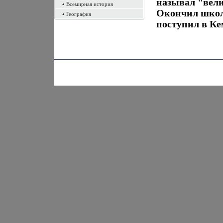
называл "вел
Всемирная история
Окончил школу
География
поступил в Ке