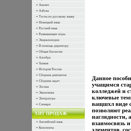
Анализ
Азбука
Тесты по русскому языку
Немецкий язык
Русский язык
Развивающие игры
Энциклопедии
В помощь директору
Общая биология
Алгебра
Химия
История России
Сборник диктантов
Данное пособи
Сборник задач
учащимся ста
Логика
колледжей и с
Экономика
ключевые тем
Литература
ващшхл виде с
Словари
позволяют реа
ХИТ ПРОДАЖ
наглядности, 
Английский язык
взаимосвязь и
Конспекты
элементов, со