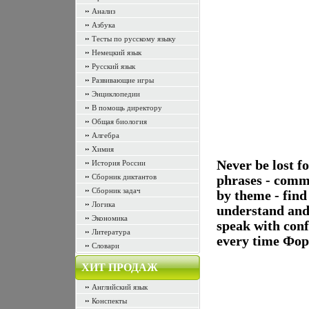
Анализ
Азбука
Тесты по русскому языку
Немецкий язык
Русский язык
Развивающие игры
Энциклопедии
В помощь директору
Общая биология
Алгебра
Химия
Never be lost f
История России
Сборник диктантов
phrases - commu
Сборник задач
by theme - find
Логика
understand and
Экономика
speak with con
Литература
every time Фор
Словари
ХИТ ПРОДАЖ
Английский язык
Конспекты