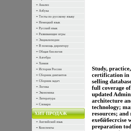
Анализ
Азбука
Тесты по русскому языку
Немецкий язык
Русский язык
Развивающие игры
Энциклопедии
В помощь директору
Общая биология
Алгебра
Химия
Study, practice
История России
certification in
Сборник диктантов
selling database
Сборник задач
Логика
full coverage o
Экономика
updated Admini
Литература
architecture a
Словари
technology; ma
resources; and 
ХИТ ПРОДАЖ
exeбйбесrcise 
Английский язык
preparation tod
Конспекты