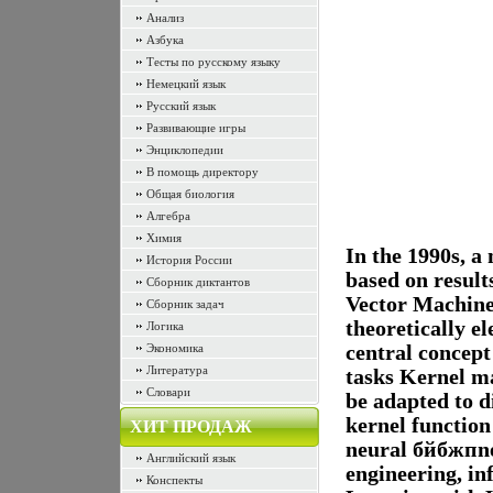
Анализ
Азбука
Тесты по русскому языку
Немецкий язык
Русский язык
Развивающие игры
Энциклопедии
В помощь директору
Общая биология
Алгебра
Химия
In the 1990s, a
История России
based on result
Сборник диктантов
Vector Machine 
Сборник задач
theoretically 
Логика
Экономика
central concept
Литература
tasks Kernel m
Словари
be adapted to d
kernel function
ХИТ ПРОДАЖ
neural бйбжпnet
Английский язык
engineering, in
Конспекты