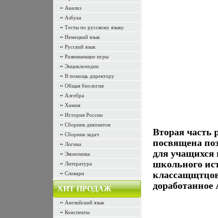
Анализ
Азбука
Тесты по русскому языку
Немецкий язык
Русский язык
Развивающие игры
Энциклопедии
В помощь директору
Общая биология
Алгебра
Химия
История России
Сборник диктантов
Вторая часть 
Сборник задач
посвящена по
Логика
для учащихся
Экономика
школьного ист
Литература
классащщтцов
Словари
доработанное 
ХИТ ПРОДАЖ
Английский язык
Конспекты