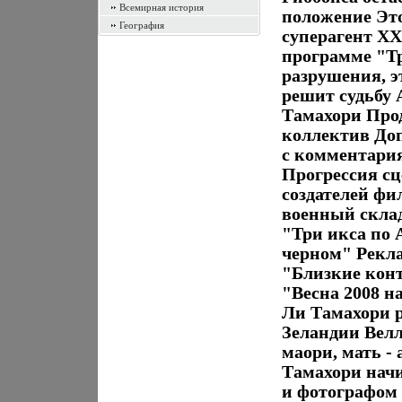
Всемирная история
положение Это
География
суперагент XX
программе "Тр
разрушения, э
решит судьбу 
Тамахори Про
коллектив До
с комментари
Прогрессия с
создателей фи
военный скла
"Три икса по
черном" Рекл
"Близкие кон
"Весна 2008 н
Ли Тамахори р
Зеландии Велл
маори, мать -
Тамахори начи
и фотографом 