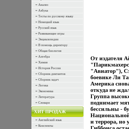
Анализ
Азбука
Тесты по русскому языку
Немецкий язык
Русский язык
Развивающие игры
Энциклопедии
В помощь директору
Общая биология
Алгебра
От издателя А
Химия
"Парикмахерс
История России
"Авиатор"), С
Сборник диктантов
боевике Ли Т
Сборник задач
Америка снова
Логика
откуда не жда
Экономика
Группа высок
Литература
поднимает мят
Словари
бессильны - 
ХИТ ПРОДАЖ
Национальной 
Английский язык
и террора, но
Конспекты
Гиббонса оста