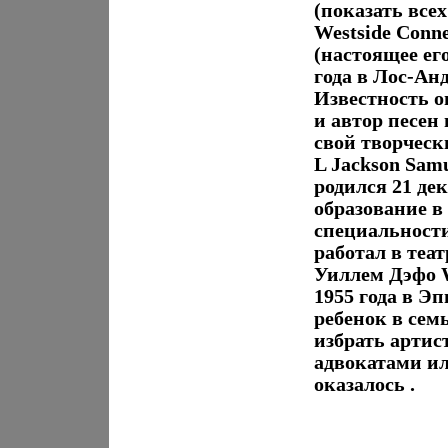
(показать все
Westside Conn
(настоящее ег
года в Лос-А
Известность о
и автор песен 
свой творческ
L Jackson Sam
родился 21 де
образование в
специальности
работал в теат
Уиллем Дэфо W
1955 года в Э
ребенок в сем
избрать артис
адвокатами ил
оказалось .