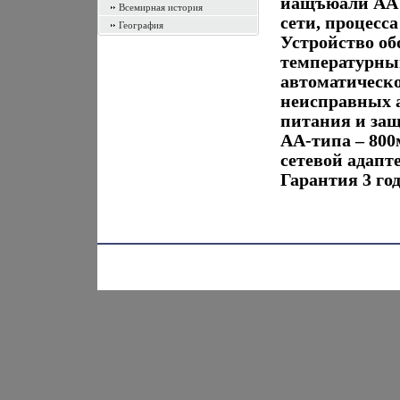
иащъюали АА 
Всемирная история
сети, процесс
География
Устройство об
температурны
автоматическо
неисправных 
питания и защ
АА-типа – 800
сетевой адапт
Гарантия 3 год