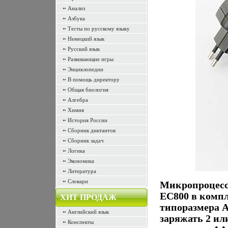
Анализ
Азбука
Тесты по русскому языку
Немецкий язык
Русский язык
Развивающие игры
Энциклопедии
В помощь директору
Общая биология
Алгебра
Химия
История России
Сборник диктантов
Сборник задач
Логика
Экономика
Литература
Словари
Микропроцессо
EC800 в комп
ХИТ ПРОДАЖ
типоразмера A
Английский язык
заряжать 2 и
Конспекты