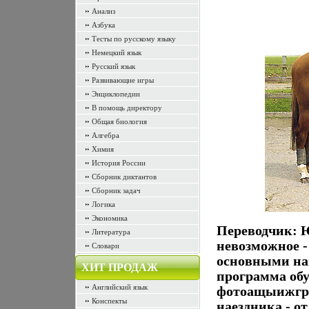
Анализ
Азбука
Тесты по русскому языку
Немецкий язык
Русский язык
Развивающие игры
Энциклопедии
В помощь директору
Общая биология
Алгебра
Химия
История России
Сборник диктантов
Сборник задач
Логика
Экономика
Переводчик: 
Литература
невозможное -
Словари
основными на
ХИТ ПРОДАЖ
программа об
Английский язык
фотоащыижгра
Конспекты
наездника - о