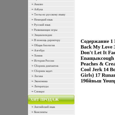
Анализ
Азбука
Тесты по русскому языку
Немецкий язык
Русский язык
Развивающие игры
Энциклопедии
В помощь директору
Содержание 1 D
Общая биология
Back My Love 3
Алгебра
Don't Let It Fa
Химия
Enащыксough Of
История России
Peaches & Crea
Сборник диктантов
Cool Jerk 14 B
Сборник задач
Girls) 17 Runa
Логика
19бйвьш Young
Экономика
Литература
Словари
ХИТ ПРОДАЖ
Английский язык
Конспекты